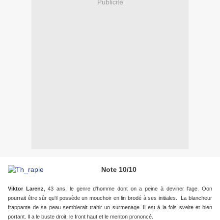
Publicité
Note 10/10
Viktor Larenz
, 43 ans, le genre d'homme dont on a peine à deviner l'age. Oon
pourrait être sûr qu'il possède un mouchoir en lin brodé à ses initiales. La blancheur
frappante de sa peau semblerait trahir un surmenage. Il est à la fois svelte et bien
portant. Il a le buste droit, le front haut et le menton prononcé.