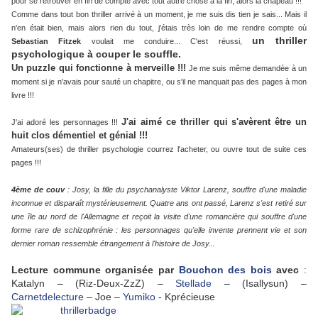
pour se retrouver en fin de compte avec tout autre chose à la fin, alors là chapeau !!!
Comme dans tout bon thriller arrivé à un moment, je me suis dis tien je sais... Mais il
n'en était bien, mais alors rien du tout, j'étais très loin de me rendre compte où
un thriller
Sebastian Fitzek
voulait me conduire... C'est réussi,
psychologique à couper le souffle.
Un puzzle qui fonctionne à merveille !!!
Je me suis même demandée à un
moment si je n'avais pour sauté un chapitre, ou s'il ne manquait pas des pages à mon
livre !!!
J'ai aimé ce thriller qui s'avèrent être un
J'ai adoré les personnages !!!
huit clos démentiel et génial !!!
Amateurs(ses) de thriller psychologie courrez l'acheter, ou ouvre tout de suite ces
pages !!!
4ème de couv
: Josy, la fille du psychanalyste Viktor Larenz, souffre d'une maladie
inconnue et disparaît mystérieusement. Quatre ans ont passé, Larenz s'est retiré sur
une île au nord de l'Allemagne et reçoit la visite d'une romancière qui souffre d'une
forme rare de schizophrénie : les personnages qu'elle invente prennent vie et son
dernier roman ressemble étrangement à l'histoire de Josy...
Lecture commune organisée par
Bouchon des bois
avec
:
Katalyn – (Riz-Deux-ZzZ) –
Stellade
– (Isallysun) –
Carnetdelecture
– Joe –
Yumiko
- Kprécieuse