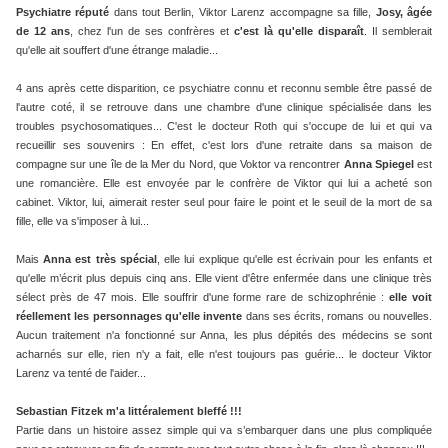
Psychiatre réputé
dans tout Berlin, Viktor Larenz accompagne sa fille,
Josy, âgée
de 12 ans
, chez l'un de ses confrères et
c'est là qu'elle disparaît
. Il semblerait
qu'elle ait souffert d'une étrange maladie...
4 ans après cette disparition, ce psychiatre connu et reconnu semble être passé de
l'autre coté, il se retrouve dans une chambre d'une clinique spécialisée dans les
troubles psychosomatiques... C'est le docteur Roth qui s'occupe de lui et qui va
recueillir ses souvenirs : En effet, c'est lors d'une retraite dans sa maison de
compagne sur une île de la Mer du Nord, que Voktor va rencontrer
Anna Spiegel
est
une romancière. Elle est envoyée par le confrère de Viktor qui lui a acheté son
cabinet. Viktor, lui, aimerait rester seul pour faire le point et le seuil de la mort de sa
fille, elle va s'imposer à lui...
Mais
Anna est très spécial
, elle lui explique qu'elle est écrivain pour les enfants et
qu'elle m’écrit plus depuis cinq ans. Elle vient d'être enfermée dans une clinique très
sélect près de 47 mois. Elle souffrir d'une forme rare de schizophrénie :
elle voit
réellement les personnages qu'elle invente
dans ses écrits, romans ou nouvelles.
Aucun traitement n'a fonctionné sur Anna, les plus dépités des médecins se sont
acharnés sur elle, rien n'y a fait, elle n'est toujours pas guérie... le docteur Viktor
Larenz va tenté de l'aider...
Sebastian Fitzek
m'a littéralement bleffé !!!
Partie dans un histoire assez simple qui va s’embarquer dans une plus compliquée