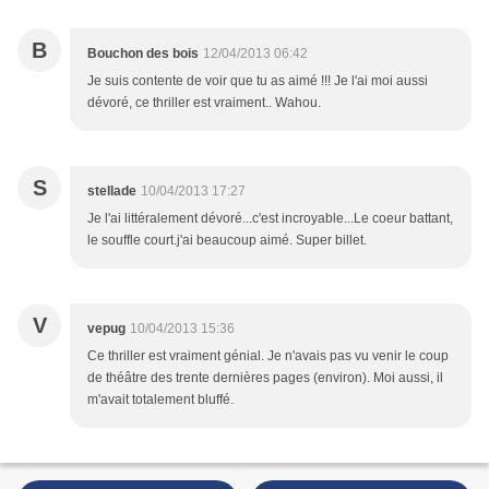
B
Bouchon des bois
12/04/2013 06:42
Je suis contente de voir que tu as aimé !!! Je l'ai moi aussi
dévoré, ce thriller est vraiment.. Wahou.
S
stellade
10/04/2013 17:27
Je l'ai littéralement dévoré...c'est incroyable...Le coeur battant,
le souffle court.j'ai beaucoup aimé. Super billet.
V
vepug
10/04/2013 15:36
Ce thriller est vraiment génial. Je n'avais pas vu venir le coup
de théâtre des trente dernières pages (environ). Moi aussi, il
m'avait totalement bluffé.