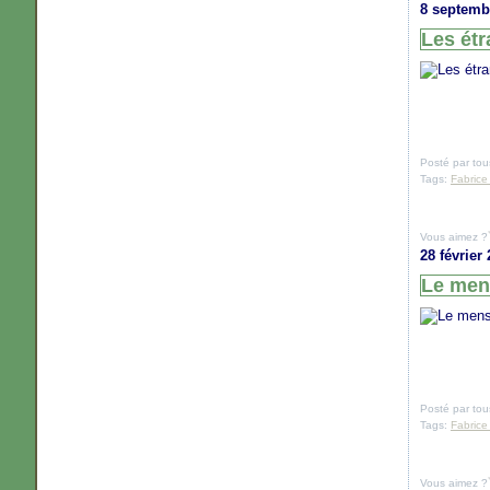
8 septemb
Les étr
Posté par tou
Tags:
Fabrice
Vous aimez ?
28 février
Le mens
Posté par tou
Tags:
Fabrice
Vous aimez ?