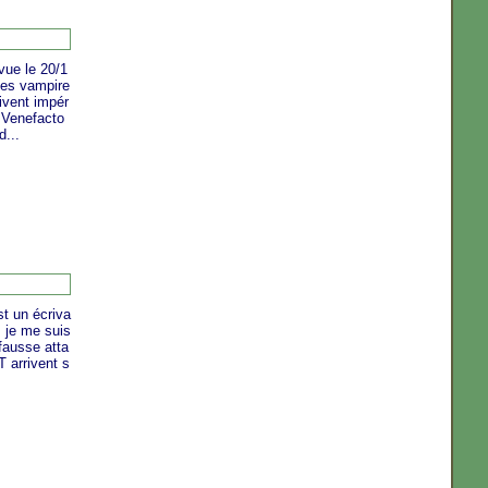
vue le 20/1
des vampire
ivent impér
u Venefacto
d...
st un écriva
, je me suis
 fausse atta
 arrivent s