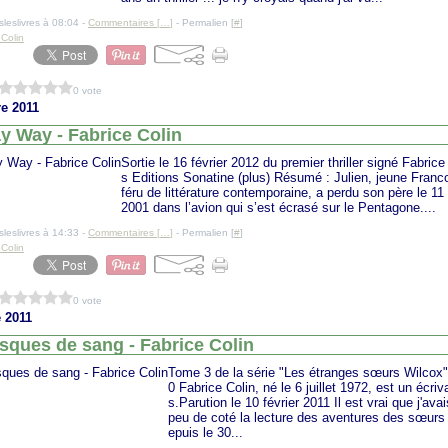
sleslivres à 08:04 -
Commentaires [
…
]
- Permalien [
#
]
 Colin
0 vote
e 2011
y Way - Fabrice Colin
Sortie le 16 février 2012 du premier thriller signé Fabrice 
s Editions Sonatine (plus) Résumé : Julien, jeune Franc
féru de littérature contemporaine, a perdu son père le 1
2001 dans l’avion qui s’est écrasé sur le Pentagone....
sleslivres à 14:33 -
Commentaires [
…
]
- Permalien [
#
]
 Colin
0 vote
 2011
sques de sang - Fabrice Colin
Tome 3 de la série "Les étranges sœurs Wilcox"
0 Fabrice Colin, né le 6 juillet 1972, est un écriv
s.Parution le 10 février 2011 Il est vrai que j'ava
peu de coté la lecture des aventures des sœurs 
epuis le 30...