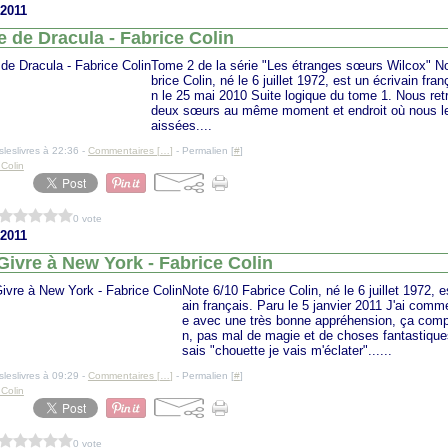
 2011
 de Dracula - Fabrice Colin
Tome 2 de la série "Les étranges sœurs Wilcox" N
brice Colin, né le 6 juillet 1972, est un écrivain fra
n le 25 mai 2010 Suite logique du tome 1. Nous ret
deux sœurs au même moment et endroit où nous le
aissées....
sleslivres à 22:36 -
Commentaires [
…
]
- Permalien [
#
]
 Colin
0 vote
 2011
Givre à New York - Fabrice Colin
Note 6/10 Fabrice Colin, né le 6 juillet 1972, e
ain français. Paru le 5 janvier 2011 J'ai comm
e avec une très bonne appréhension, ça comp
n, pas mal de magie et de choses fantastique
sais "chouette je vais m'éclater"......
sleslivres à 09:29 -
Commentaires [
…
]
- Permalien [
#
]
 Colin
0 vote