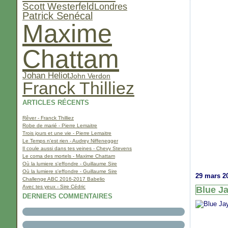
Scott Westerfeld
Londres
Patrick Senécal
Maxime
Chattam
Johan Heliot
John Verdon
Franck Thilliez
ARTICLES RÉCENTS
Rêver - Franck Thilliez
Robe de marié - Pierre Lemaitre
Trois jours et une vie - Pierre Lemaitre
Le Temps n'est rien - Audrey Niffenegger
Il coule aussi dans tes veines - Chevy Stevens
Le coma des mortels - Maxime Chattam
Où la lumiere s'effondre - Guillaume Sire
Où la lumiere s'effondre - Guillaume Sire
29 mars 2
Challenge ABC 2016-2017 Babelio
Avec tes yeux - Sire Cédric
Blue Ja
DERNIERS COMMENTAIRES