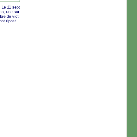
. Le 11 sept
co, une sur
re de victi
ont ripost