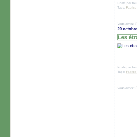
Posté par tou
Tags:
Fabrice
Vous aimez ?
20 octobre
Les ét
Posté par tou
Tags:
Fabrice
Vous aimez ?