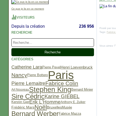
Ce que je lis en ce moment
VISITEURS
Depuis la création
236 956
Posté par tou
RECHERCHE
Tags:
Fabrice
Vous aimez ?
CATÉGORIES
Catherine Lara
Pierre Pevel
Henri Loevenbruck
Paris
Nancy
Pierre Bottero
Fabrice Colin
Pierre Lemaitre
Stephen King
Bernard Minier
Art Nouveau
Sire Cédric
Karine GIEBEL
Erik L'Homme
Kerstin Gier
Anthony E. Zuiker
Noël
Frédéric Mars
Bruxelles
Musée
Bernard Werber
Fabrice Mazza