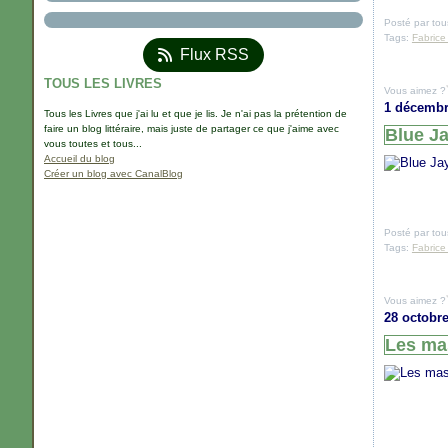
Posté par tou
Tags:
Fabrice
Flux RSS
TOUS LES LIVRES
Vous aimez ?
1 décembr
Tous les Livres que j'ai lu et que je lis. Je n'ai pas la prétention de
faire un blog littéraire, mais juste de partager ce que j'aime avec
Blue Ja
vous toutes et tous...
Accueil du blog
Créer un blog avec CanalBlog
Posté par tou
Tags:
Fabrice
Vous aimez ?
28 octobre
Les ma