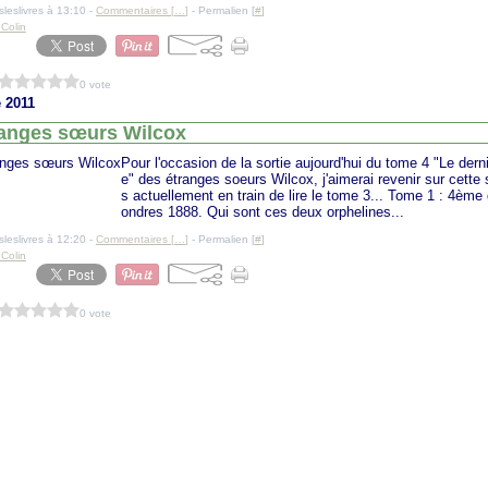
sleslivres à 13:10 -
Commentaires [
…
]
- Permalien [
#
]
 Colin
0 vote
 2011
ranges sœurs Wilcox
Pour l'occasion de la sortie aujourd'hui du tome 4 "Le derni
e" des étranges soeurs Wilcox, j'aimerai revenir sur cette 
s actuellement en train de lire le tome 3... Tome 1 : 4ème
ondres 1888. Qui sont ces deux orphelines...
sleslivres à 12:20 -
Commentaires [
…
]
- Permalien [
#
]
 Colin
0 vote