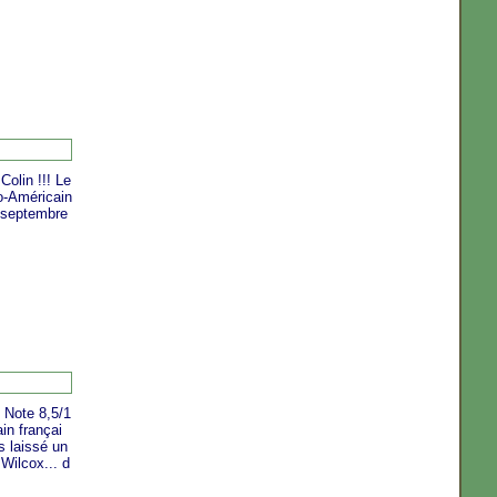
Colin !!! Le
o-Américain
1 septembre
 Note 8,5/1
ain françai
is laissé un
Wilcox... d