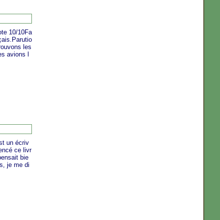
ote 10/10Fa
nçais.Parutio
rouvons les
s avions l
st un écriv
encé ce livr
ensait bie
s, je me di