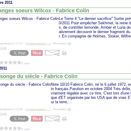
re 2011
anges soeurs Wilcox - Fabrice Colin
Le Tome 4 "Le dernier sacrifice" Sortie pré
0/2011 Pour empêcher Sekhmet, la reine 
s, de contrôler lemonde, Amber et Luna do
ativement découvrir le dernier fragment d
r. En compagnie de Holmes, Stoker, Wilfre
sleslivres à 17:47 -
Commentaires [
…
]
- Permalien [
#
]
 Colin
0 vote
 2011
onge du siècle - Fabrice Colin
Note 10/10 Fabrice Colin, né le 6 juillet 1972, e
in français.Parution en octobre 2004 Très drôle
vraiment régalée avec ce titre. C'est lors d'une
que d'ET organisée par les USA que de vrais ET
ur la terre,...
sleslivres à 15:00 -
Commentaires [
…
]
- Permalien [
#
]
 Colin
0 vote