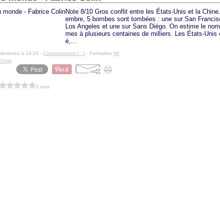
Note 8/10 Gros conflit entre les États-Unis et la Chine
embre, 5 bombes sont tombées : une sur San Francis
Los Angeles et une sur Sans Diégo. On estime le nomb
mes à plusieurs centaines de milliers. Les États-Unis 
é,...
sleslivres à 14:24 -
Commentaires [
…
]
- Permalien [
#
]
 Colin
0 vote