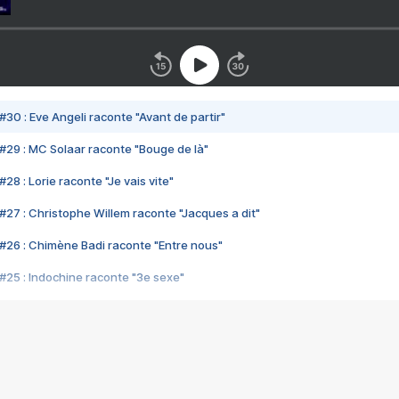
#30 : Eve Angeli raconte "Avant de partir"
#29 : MC Solaar raconte "Bouge de là"
28 : Lorie raconte "Je vais vite"
#27 : Christophe Willem raconte "Jacques a dit"
#26 : Chimène Badi raconte "Entre nous"
#25 : Indochine raconte "3e sexe"
#24 : Zaho raconte "C'est chelou"
#23 : Patrick Bruel raconte "Au café des délices"
#22 : Kyo raconte "Le chemin"