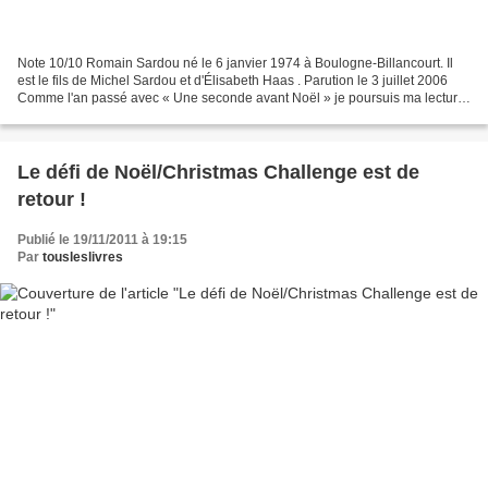
Note 10/10 Romain Sardou né le 6 janvier 1974 à Boulogne-Billancourt. Il
est le fils de Michel Sardou et d'Élisabeth Haas . Parution le 3 juillet 2006
Comme l'an passé avec « Une seconde avant Noël » je poursuis ma lecture
avec le second tome « Sauver...
Le défi de Noël/Christmas Challenge est de
retour !
Publié le 19/11/2011 à 19:15
Par
tousleslivres