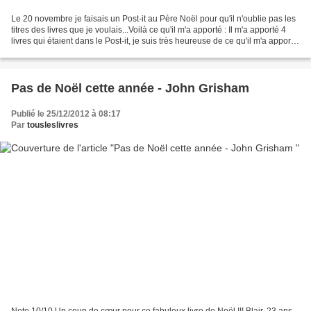
Le 20 novembre je faisais un Post-it au Père Noël pour qu'il n'oublie pas les
titres des livres que je voulais...Voilà ce qu'il m'a apporté : Il m'a apporté 4
livres qui étaient dans le Post-it, je suis très heureuse de ce qu'il m'a apporté
de toute façon....
Pas de Noël cette année - John Grisham
Publié le 25/12/2012 à 08:17
Par
tousleslivres
Note 10/10 Un coup de cœur pour ce fabuleux livre de Noël !!! Blair, 23 ans,