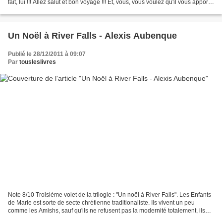
fait, lui !!! Allez salut et bon voyage !!! Et, vous, vous voulez qu'il vous apporte
quoi le Père...
Un Noël à River Falls - Alexis Aubenque
Publié le 28/12/2011 à 09:07
Par
tousleslivres
Note 8/10 Troisième volet de la trilogie : "Un noël à River Falls". Les Enfants
de Marie est sorte de secte chrétienne traditionaliste. Ils vivent un peu
comme les Amishs, sauf qu'ils ne refusent pas la modernité totalement, ils
ont tout de même un téléphone...