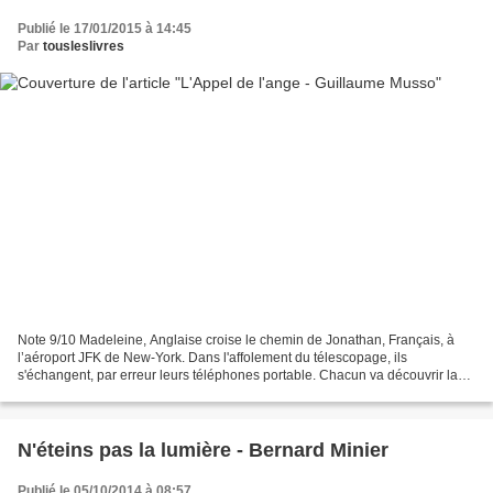
Publié le 17/01/2015 à 14:45
Par
tousleslivres
Note 9/10 Madeleine, Anglaise croise le chemin de Jonathan, Français, à
l’aéroport JFK de New-York. Dans l'affolement du télescopage, ils
s'échangent, par erreur leurs téléphones portable. Chacun va découvrir la
vie de l'autre à travers les informations...
N'éteins pas la lumière - Bernard Minier
Publié le 05/10/2014 à 08:57