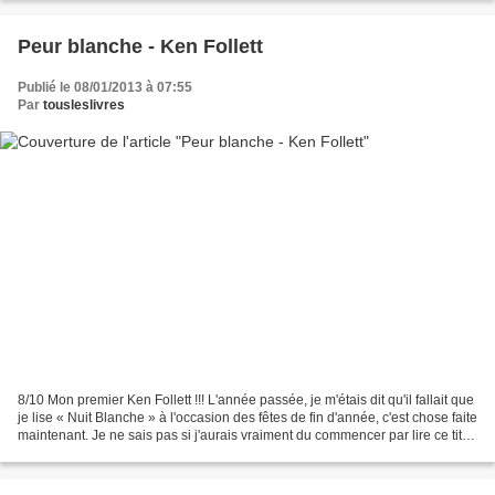
Peur blanche - Ken Follett
Publié le 08/01/2013 à 07:55
Par
tousleslivres
8/10 Mon premier Ken Follett !!! L'année passée, je m'étais dit qu'il fallait que
je lise « Nuit Blanche » à l'occasion des fêtes de fin d'année, c'est chose faite
maintenant. Je ne sais pas si j'aurais vraiment du commencer par lire ce titre,
mais bon,...