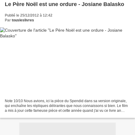
Le Père Noël est une ordure - Josiane Balasko
Publié le 25/12/2012 à 12:42
Par
tousleslivres
Note 10/10 Nous avions, ici la pièce du Spendid dans sa version originale,
qui enchaîne les répliques délirantes que nous connaissons si bien. Le film
a mis à jour cette fameuse pièce et cette année quand j'ai vu ce livre an
librairie, je n'ai pas pu...