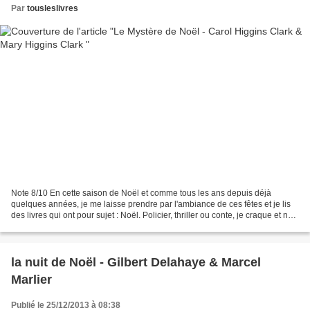
Par
tousleslivres
Note 8/10 En cette saison de Noël et comme tous les ans depuis déjà
quelques années, je me laisse prendre par l'ambiance de ces fêtes et je lis
des livres qui ont pour sujet : Noël. Policier, thriller ou conte, je craque et ne
peut m'en empêcher... Alors...
la nuit de Noël - Gilbert Delahaye & Marcel
Marlier
Publié le 25/12/2013 à 08:38