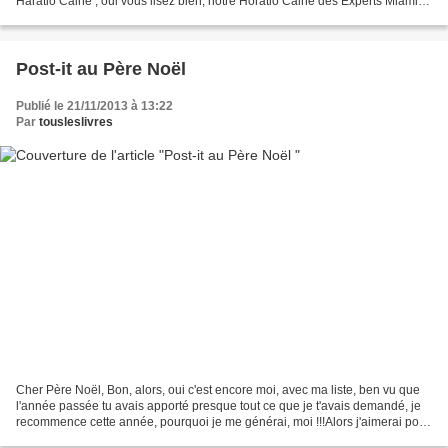
Haratio Caine , oui vous lisez bien, notre Horatio Caine des Experts Miami !!!
Et bien cette année 2013...
Post-it au Père Noël
Publié le 21/11/2013 à 13:22
Par
tousleslivres
Cher Père Noël, Bon, alors, oui c'est encore moi, avec ma liste, ben vu que
l'année passée tu avais apporté presque tout ce que je t'avais demandé, je
recommence cette année, pourquoi je me générai, moi !!!Alors j'aimerai pour
cette année : Attention,...