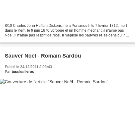
8/10 Charles John Huffam Dickens, né à Portsmouth le 7 février 1812, mort
dans le Kent, le 9 juin 1870 Scrooge et un homme méchant, il n'aime pas
Noël, il n'aime pas l'esprit de Noël, il méprise les pauvres et les gens qui ne
sont pas de son rang... Tout...
Sauver Noël - Romain Sardou
Publié le 24/12/2011 à 09:43
Par
tousleslivres