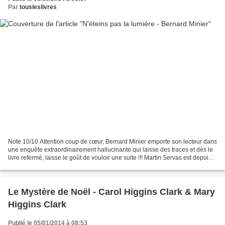
Par
tousleslivres
Note 10/10 Attention coup de cœur, Bernard Minier emporte son lecteur dans
une enquête extraordinairement hallucinante qui laisse des traces et dès le
livre refermé, laisse le goût de vouloir une suite !!! Martin Servas est depuis 6
mois en maison de...
Le Mystère de Noël - Carol Higgins Clark & Mary
Higgins Clark
Publié le 05/01/2014 à 08:53