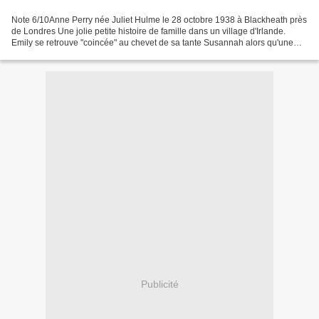
Note 6/10Anne Perry née Juliet Hulme le 28 octobre 1938 à Blackheath près
de Londres Une jolie petite histoire de famille dans un village d'Irlande.
Emily se retrouve "coincée" au chevet de sa tante Susannah alors qu'une
tempête fait rage, cela nous met...
Publicité