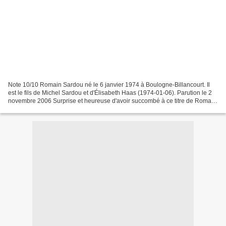
Note 10/10 Romain Sardou né le 6 janvier 1974 à Boulogne-Billancourt. Il
est le fils de Michel Sardou et d'Élisabeth Haas (1974-01-06). Parution le 2
novembre 2006 Surprise et heureuse d'avoir succombé à ce titre de Romain
Sardou. Je n'avais pas entendu...