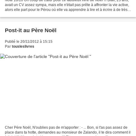
avait un CV assez sympa, mais elle n'était pas prête à affronter la vie active,
alors elle part pour le Pérou où elle va apprendre à lire et à écrire à de très
jeunes Indiens....
Post-it au Père Noël
Publié le 20/11/2012 à 15:15
Par
tousleslivres
Cher Père Noël, N'oublies pas de m'apporter : - ... Bon, si t'as pas assez de
place dans ta hotte, demandes au monsieur de Zalando, il te dira comment il